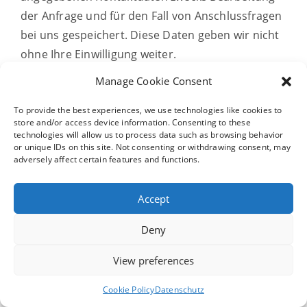
der Anfrage und für den Fall von Anschlussfragen
bei uns gespeichert. Diese Daten geben wir nicht
ohne Ihre Einwilligung weiter.
Manage Cookie Consent
Die Verarbeitung dieser Daten erfolgt auf
Grundlage von Art. 6 Abs. 1 lit. b DSGVO, sofern
To provide the best experiences, we use technologies like cookies to
store and/or access device information. Consenting to these
Ihre Anfrage mit der Erfüllung eines Vertrags
technologies will allow us to process data such as browsing behavior
zusammenhängt oder zur Durchführung
or unique IDs on this site. Not consenting or withdrawing consent, may
adversely affect certain features and functions.
vorvertraglicher Maßnahmen erforderlich ist. In
allen übrigen Fällen beruht die Verarbeitung auf
Accept
unserem berechtigten Interesse an der effektiven
Bearbeitung der an uns gerichteten Anfragen (Art.
Deny
6 Abs. 1 lit. f DSGVO) oder auf Ihrer Einwilligung
(Art. 6 Abs. 1 lit. a DSGVO) sofern diese abgefragt
View preferences
wurde.
Cookie Policy
Datenschutz